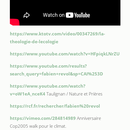
https://www.ktotv.com/video/00347269/la-
theologie-de-lecologie
https://www.youtube.com/watch?v=HFpiqkLNrZU
https://www.youtube.com/results?
search_query=fabien+revol&sp=CAI%253D
https://www.youtube.com/watch?
v=oW1eA_nceK4
Taulignan / Nature et Prières
https://rcf.fr/rechercher/fabien%20revol
https://vimeo.com/284814989
Anniversaire
Cop2005 walk pour le climat.