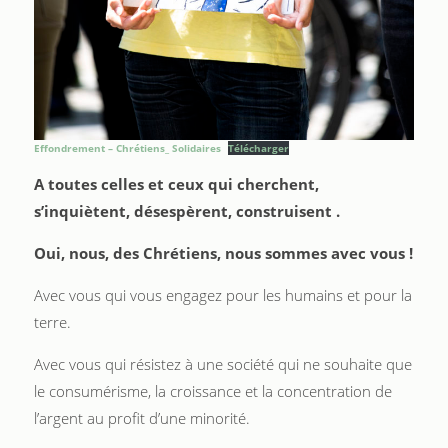
Effondrement – Chrétiens_ Solidaires
Télécharger
A tou
tes celles et
ceux qui cherchent,
s’inquiète
nt
, désespèrent, construisent .
Oui, nous, des Chrétiens, nous sommes avec vous !
Avec vous qui vous engagez pour les humains et pour la
terre.
Avec vous qui résistez à une société qui ne souhaite que
le consumérisme, la croissance et la concentration de
l’argent au profit d’une minorité.