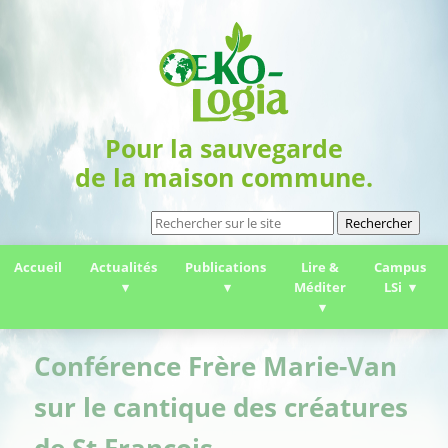
Pour la sauvegarde
de la maison commune.
Rechercher
Accueil
Actualités
Publications
Lire &
Campus
Méditer
LSi
Conférence Frère Marie-Van
sur le cantique des créatures
de St Francois