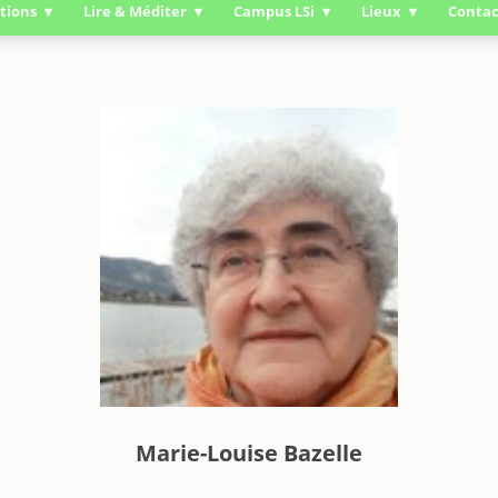
tions
Lire & Méditer
Campus LSi
Lieux
Contac
Marie-Louise Bazelle