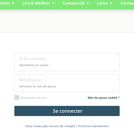
tions
Lire & Méditer
Campus LSi
Lieux
Contac
ID de connexion
Mot de passe
Se souvenir de moi
Mot de passe oublié ?
Se connecter
Vous n’avez pas encore de compte ?
S’inscrire maintenant