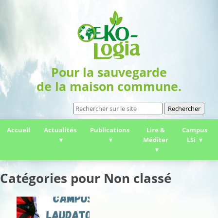
Pour la sauvegarde
de la maison commune.
Rechercher
Accueil
Actualités
Publications
Lire &
Campus
Méditer
LSi
Catégories pour Non classé